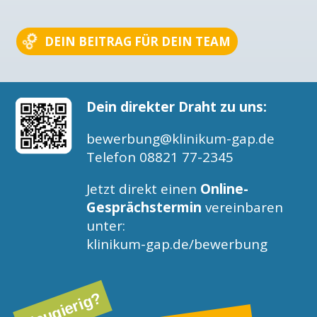
DEIN BEITRAG FÜR DEIN TEAM
Dein direkter Draht zu uns:
bewerbung@klinikum-gap.de
Telefon 08821 77-2345
Jetzt direkt einen
Online-
Gesprächstermin
vereinbaren
unter:
klinikum-gap.de/bewerbung
Neugierig?