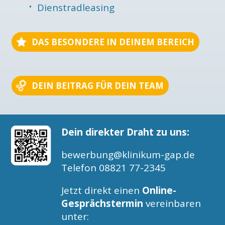
Dienstradleasing
DAS BESONDERE IN DEINEM BEREICH
DEIN BEITRAG FÜR DEIN TEAM
Dein direkter Draht zu uns:
bewerbung@klinikum-gap.de
Telefon 08821 77-2345
Jetzt direkt einen
Online-
Gesprächstermin
vereinbaren
unter: