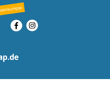
klinikumgap
ap.de