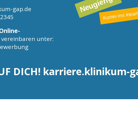
Neugierig?
kum-gap.de
Komm ins #team
-2345
Online-
vereinbaren unter:
/bewerbung
UF DICH!
karriere.klinikum-g