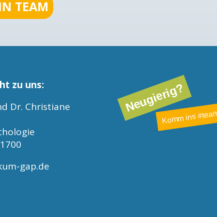
EIN TEAM
ht zu uns:
Neugierig?
d Dr. Christiane
Komm ins #team
thologie
-1700
kum-gap.de