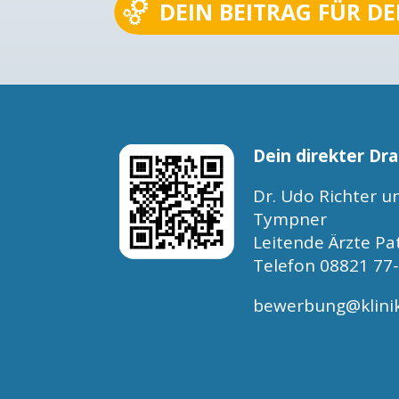
DEIN BEITRAG FÜR D
Dein direkter Dra
Dr. Udo Richter un
Tympner
Leitende Ärzte Pa
Telefon 08821 77
bewerbung@klini